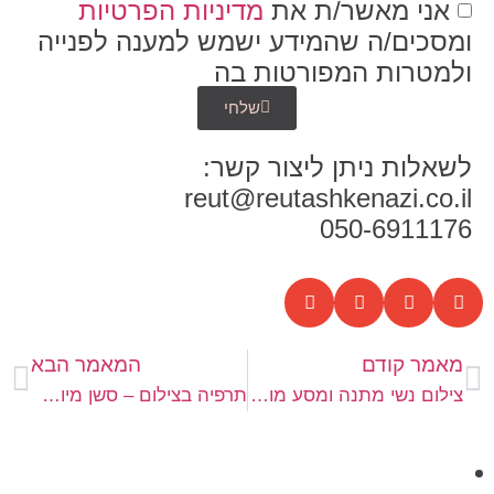
אני מאשר/ת את
מדיניות הפרטיות
ומסכים/ה שהמידע ישמש למענה לפנייה
ולמטרות המפורטות בה
שלחי
לשאלות ניתן ליצור קשר:
reut@reutashkenazi.co.il
050-6911176
מאמר קודם
המאמר הבא
צילום נשי מתנה ומסע מול המצלמה הם מתנה נהדרת!
תרפיה בצילום – סשן מיוחד ושמו 'לראות את עצמך' שמשלב NLP וצילום