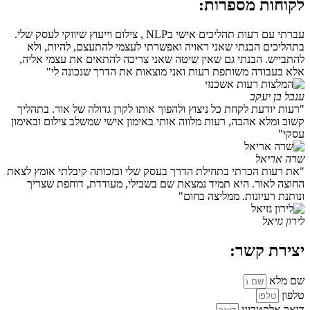
לקוחות מספרות:
עברתי עם רעות תהליכים אישי בNLP , צילום וייעוץ שיווקי לעסק שלי.
בתהליכים הבנתי שאני ראויה ואפשרתי לעצמי להתעצם, להיות, ולא
להתבייש. הבנתי גם שאין שיטה שאני צריכה להתאים את עצמי אליה,
אלא בעבודה משותפת רעות ואני מוצאות את הדרך שנכונה לי"
ענבל בן יעקב
"רעות יודעת לקחת כל ניצוץ ולהפוך אותו לקרן גדולה של אור. בתהליך
קשוב ומלא אהבה, רעות מלווה אותי באימון אישי שמשלב צילום ובאימון
עסקי"
שרה אריאל
"את רעות הכרתי בתחילת הדרך בעסק שלי ובזכותה קיבלתי אומץ לצאת
החוצה לאור. היא תמיד נמצאת שם בשבילי, מעודדת, דוחפת שצריך
ונותנת רעיונות. ממליצה בחום"
לירון גזיאל
יצירת קשר:
שם מלא
טלפון
דואר אלקטרוני