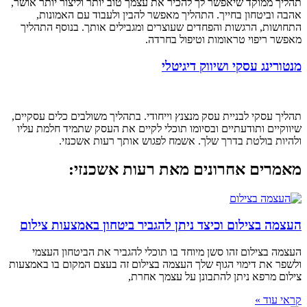
תהליך ממוקד שיאפשר לך להכיר את עצמך טוב יותר וליצור יותר אושר,
אהבה וביטחון בחייך. התהליך מאפשר להבין ולעבוד עם האמונות,
התחושות, הרגשות והפחדים שעוצרים ומגבילים אותך. בנוסף התהליך
מאפשר ריפוי טראומות וטיפול בחרדה.
מנטורינג עסקי ושיווק דיגיטלי
תהליך עסקי לבניית עסק מנצנץ וייחודי. בתהליך משולבים כלים עסקיים,
שיווקיים ותודעתיים ובסיומו תוכלי לקיים את העסק שתמיד חלמת עליו
ולהיות בולטת בדרך שלך. אשמח לפגוש אותך רעות אשכנזי.
מאמרים אחרונים מאת רעות אשכנזי:
העצמה בצילום וכיצד ניתן להגביר ביטחון באמצעות צילום
העצמה בצילום זהו סשן מיוחד בו תוכלי להגביר את הביטחון העצמי
ולשפר את דימוי הגוף שלך העצמה בצילום זה בעצם המקום בו באמצעות
צילום מרפא ניתן להתבונן על עצמך אחרת,
קראי עוד »