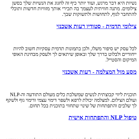
נשיות היא דבר מרגש, ועוד יותר כיף זה לחגוג את הנשיות שלך בסשן
צילומים. מתנה חוויתית לעצמך בה תכירי אותך מזוויות חדשות ותוכלי
להתחבר לגוף, לתחושות ולתשוקות שבך.
צילומי תדמית - סטודיו רעות אשכנזי
לכל עסק יש סיפור משלו, ולכן בתמונות תדמית עסקיות חשוב להיות
ייחודיים ולבלוט בדרך שלך ובאופן שיתאים לך ולעסק מבחינת האופי
המיקום והסטייל.
מסע מול המצלמה - רעות אשכנזי
תוכנית ליווי קבוצתית לנשים שמשלבת כלים מעולם התודעה וה-NLP
ועולם הצילום. למצלמה יכולת לרפא ולשפר דימוי עצמי ודימוי גוף ולשקף
לך שלבים והתפתחות של שינוי שתחווי בתוכנית בכל תחום.
טיפול NLP והתפתחות אישית