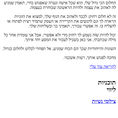
החלום הכי גדול שלי, הוא שכל אישה ונערה שאפגוש בחיי, תאמין שמגיע
לה לאהוב את עצמה ולהיות הראשונה שבוחרת בעצמה.
זה לא חלום רחוק: לכבד ולאהוב את הגוף שלך, למצוא את הזוגיות
הראויה לך וגם להגשים את הקריירה או העסק שתמיד רצית לפתוח או
להצליח בו. זה אפשרי עבורך, תאמיני בך ובשליחות שלך.
יכול להיות שזה נשמע לך רחוק מדי ולא אפשרי, אבל אני עומדת אחר כל
מילה שכתבתי, אני כאן בשביל לעבור את המסע יחד איתך.
השונות והייחודיות שבך הם הכוח שמניע, אל תפחדי לבלוט ולחלום בגדול.
מחכה לפגוש אותך, רעות אשכנזי.
לקריאה עוד עליי
תוכניות
ליווי
צילומי נשיות