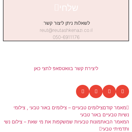
שלחי
לשאלות ניתן ליצור קשר:
reut@reutashkenazi.co.il
050-6911176
ליצירת קשר בוואטסאפ לחצי כאן
מאמר קודם
צילומים טבעיים – צילומים באור טבעי , צילומי
נשיות טבעיים באור טבעי
המאמר הבא
תמונות טבעיות שמשקפות את מי שאת – צילום נשי
ותדמיתי טבעי