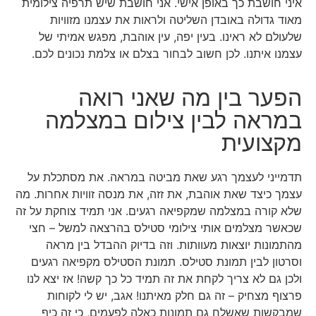
איני חושבת כך באופן אישי. אני חושבת שיש תרפיה צילומית
מאוד גדולה באובדן השליטה ולראות את עצמנו מזוויות
שלעולם לא ראינו. בעין יפה, עין אוהבת, מפגש אמיתי של
עצמנו איתנו. לכן חשוב לבחור בצלם או צלמת נכונים לכם.
הפער בין מה שאני רואה
במראה לבין צילום במצלמה
מקצועית
תדמייני לעצמך רגע שאת מביטה במראה. את מסתכלת על
עצמך כיצד שאת אוהבת, את זזה, את מנסה זוויות אחרות. מה
שלא קורה במצלמה שמקפיאה רגעים. אני תמיד צוחקת על זה
שכאשר מצלמים אותי צילומי סטילס בהרצאה למשל – חצי
מהתמונות יוצאות מעוותות. וזה בדיוק ההבדל בין מראה
וסרטון לבין תמונת סטילס. תמונת הסטילס מקפיאה רגעים
ולכן גם לא צריך לקחת את זה תמיד כל כך קשה! אז יצא לנו
פרצוף מצחיק – זה גם חלק מאיתנו! אגב, יש לי לקוחות
שמבקשות שאשלח גם תמונות כאלה לפעמים, כי זה כיף